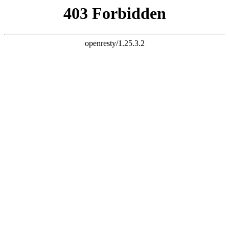
K8·凯发中国一触即发
www.xsbhtz.com官网首页
网站首页
企业查询
企业推广
企业招聘
www.xsbhtz.com官网首页
Site Introduction