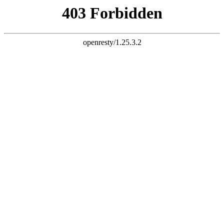
K8凯发集团(中国)公司
您好，欢迎访问重庆澳富保温材料有限公司！
热推信息
|
企业分站
|
网站地图
|
RSS
|
XML
|
您暂无新询盘信
息！
挤塑板保温材料一站式服务商
咨询热线
136-6805-2259
185-2359-6656
网站首页
关于我们
公司简介
资质荣誉